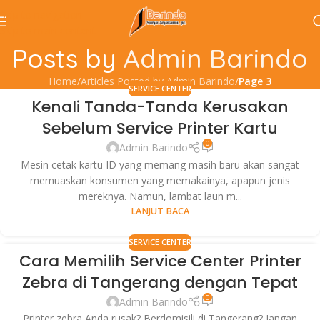
Skip to navigation
Skip to main content
Posts by
Admin Barindo
Home
/
Articles Posted by Admin Barindo
/
Page 3
SERVICE CENTER
Kenali Tanda-Tanda Kerusakan
06
Sebelum Service Printer Kartu
AGU
0
Admin Barindo
Mesin cetak kartu ID yang memang masih baru akan sangat
memuaskan konsumen yang memakainya, apapun jenis
mereknya. Namun, lambat laun m...
LANJUT BACA
SERVICE CENTER
Cara Memilih Service Center Printer
30
Zebra di Tangerang dengan Tepat
JUL
0
Admin Barindo
Printer zebra Anda rusak? Berdomisili di Tangerang? Jangan