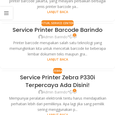
printer barcode Jakarta, yang melayani perbaikan berbagai
jenis printer barcode ya...
LANJUT BACA
FITUR
,
SERVICE CENTER
Service Printer Barcode Barindo
25
0
JUL
Admin Barindo
Printer barcode merupakan salah satu teknologi yang
memungkinkan kita untuk mencetak barcode ke beberapa
lembar dokumen teks maupun gra...
LANJUT BACA
ZEBRA
Service Printer Zebra P330i
22
Terpercaya Ada Disini!
JUL
0
Admin Barindo
Mempunyai peralatan elektronik tentu harus mendapatkan
perhatian lebih dari pemiliknya. Apa lagi jika sang pemilik
sering menggunakan p...
LANJUT BACA