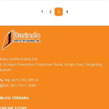
1
2
3
4
Ruko Golden 8 Blok F/6
Jl. Ki Hajar Dewantara, Pakulonan Barat, Kelapa Dua, Tangerang,
Banten
Telp: (021) 292 389 16
WA: 0812 9511 9068
BLOG TERBARU
ONLINE STORE