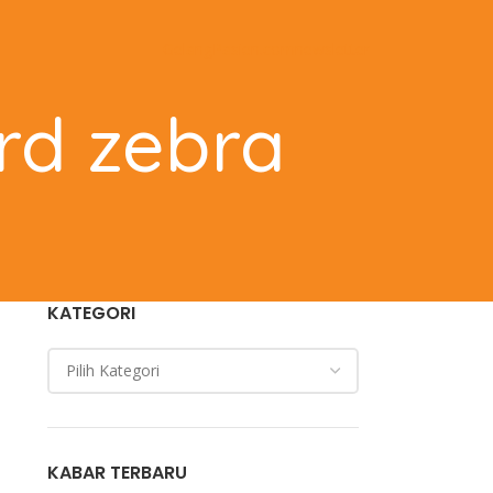
GelangPasien.com
newsletter
ard zebra
KATEGORI
KABAR TERBARU