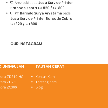
Arez cuki
pada
Jasa Service Printer
Barcode Zebra GT820 / GT800
PT Barindo Surya Aryatama
pada
Jasa Service Printer Barcode Zebra
GT820 / GT800
OUR INSTAGRAM
K UNGGULAN
TAUTAN CEPAT
Zebra ZD510-HC
Kontak Kami
Zebra ZD230
Tentang Kami
Zebra ZC300
Blog