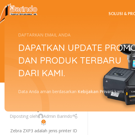
SOLUSI & P
Tag Archives
DAFTARKAN EMAIL ANDA
DAPATKAN UPDATE PROM
DAN PRODUK TERBARU
DARI KAMI.
FITUR
,
ZEBRA
Percayakan Service
24
Data Anda aman berdasarkan
Kebijakan Privasi
kami.
Printer ID Card Zebra
APR
ZXP3 Kepada Kami!
Diposting oleh
Admin Barindo
0
Zebra ZXP3 adalah jenis printer ID