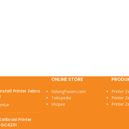
ONLINE STORE
PRODU
nstall Printer Zebra
GelangPasien.com
Printer 
0
Tokopedia
Printer 
Shopee
Printer 
entar
alibrasi Printer
 GC420t