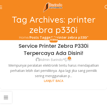
Skip to navigation
Skip to main content
Tag Archives: printer
zebra p330i
Home
/
Posts Tagged "printer zebra p330i"
ZEBRA
Service Printer Zebra P330i
22
Terpercaya Ada Disini!
JUL
0
Admin Barindo
Mempunyai peralatan elektronik tentu harus mendapatkan
perhatian lebih dari pemiliknya. Apa lagi jika sang pemilik
sering menggunakan p...
LANJUT BACA