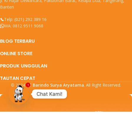
Jl. Ki Hajar Dewantara, Pakulonan Barat, Kelapa Dua, Tangerang,
Banten
Telp: (021) 292 389 16
WA: 0812 9511 9068
BLOG TERBARU
ONLINE STORE
PRODUK UNGGULAN
TAUTAN CEPAT
© 2024
PT Barindo Surya Aryatama
. All Right Reserved.
1
Chat Kami!
Open
DAFTARKAN EMAIL ANDA
chaty
DAPATKAN UPDATE PROMO DAN
PRODUK TERBARU DARI KAMI.