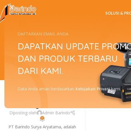
SOLUSI & P
Tag Archives:
DAFTARKAN EMAIL ANDA
DAPATKAN UPDATE PROM
DAN PRODUK TERBARU
DARI KAMI.
Ho
SERVICE CENTER
Service Printer
26
Data Anda aman berdasarkan
Kebijakan Privasi
kami.
Barcode Jakarta
JUL
Bergaransi
Diposting oleh
Admin Barindo
0
PT Barindo Surya Aryatama, adalah