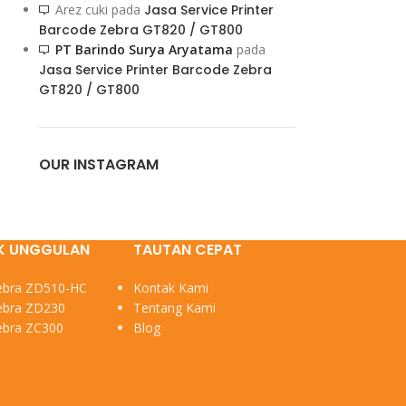
Arez cuki
pada
Jasa Service Printer
Barcode Zebra GT820 / GT800
PT Barindo Surya Aryatama
pada
Jasa Service Printer Barcode Zebra
GT820 / GT800
OUR INSTAGRAM
K UNGGULAN
TAUTAN CEPAT
Zebra ZD510-HC
Kontak Kami
Zebra ZD230
Tentang Kami
Zebra ZC300
Blog