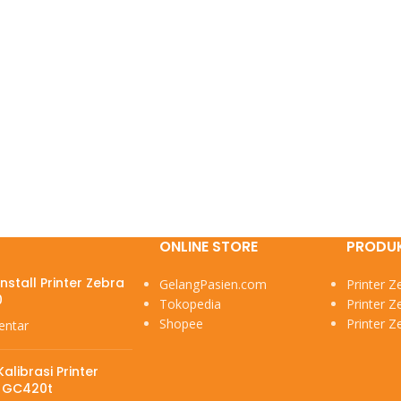
ONLINE STORE
PRODU
nstall Printer Zebra
GelangPasien.com
Printer 
0
Tokopedia
Printer 
Shopee
Printer 
entar
alibrasi Printer
 GC420t