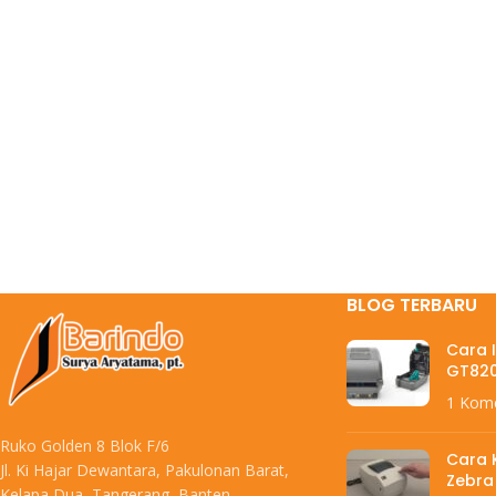
BLOG TERBARU
Cara I
GT82
1 Kom
Ruko Golden 8 Blok F/6
Cara K
Jl. Ki Hajar Dewantara, Pakulonan Barat,
Zebra
Kelapa Dua, Tangerang, Banten