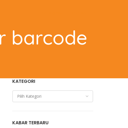
GelangPasien.com
newsletter
er barcode
KATEGORI
KABAR TERBARU