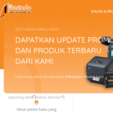
SOLUSI & P
Tag Archives
DAFTARKAN EMAIL ANDA
DAPATKAN UPDATE PROM
DAN PRODUK TERBARU
DARI KAMI.
ZEBRA
Jasa Service Printer
19
Data Anda aman berdasarkan
Kebijakan Privasi
kami.
Zebra P110i Hanya
AGU
Disini!
Diposting oleh
Admin Barindo
0
Mesin printer kartu yang