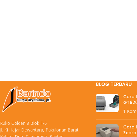
BLOG TERBARU
Cara I
GT82
1 Kom
Ruko Golden 8 Blok F/6
Cara K
Jl. Ki Hajar Dewantara, Pakulonan Barat,
Zebra
Kelapa Dua, Tangerang, Banten