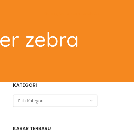
GelangPasien.com
newsletter
ter zebra
KATEGORI
KABAR TERBARU