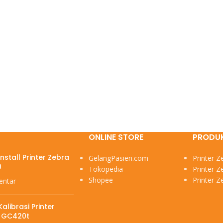
ONLINE STORE
PRODU
nstall Printer Zebra
GelangPasien.com
Printer 
0
Tokopedia
Printer 
Shopee
Printer 
entar
alibrasi Printer
 GC420t