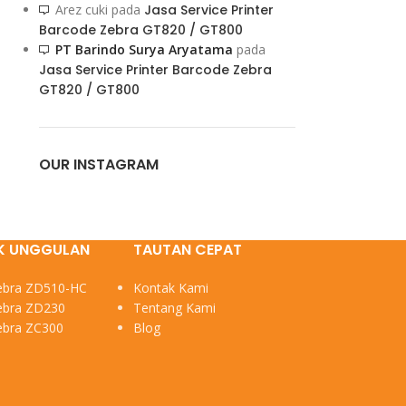
Arez cuki
pada
Jasa Service Printer
Barcode Zebra GT820 / GT800
PT Barindo Surya Aryatama
pada
Jasa Service Printer Barcode Zebra
GT820 / GT800
OUR INSTAGRAM
K UNGGULAN
TAUTAN CEPAT
Zebra ZD510-HC
Kontak Kami
Zebra ZD230
Tentang Kami
Zebra ZC300
Blog