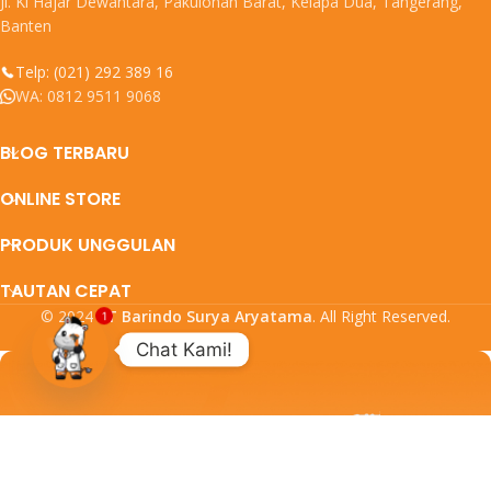
Jl. Ki Hajar Dewantara, Pakulonan Barat, Kelapa Dua, Tangerang,
Banten
Telp: (021) 292 389 16
WA: 0812 9511 9068
BLOG TERBARU
ONLINE STORE
PRODUK UNGGULAN
TAUTAN CEPAT
© 2024
PT Barindo Surya Aryatama
. All Right Reserved.
1
Chat Kami!
Open
chaty
DAFTARKAN EMAIL ANDA
DAPATKAN UPDATE PROMO DAN
PRODUK TERBARU DARI KAMI.