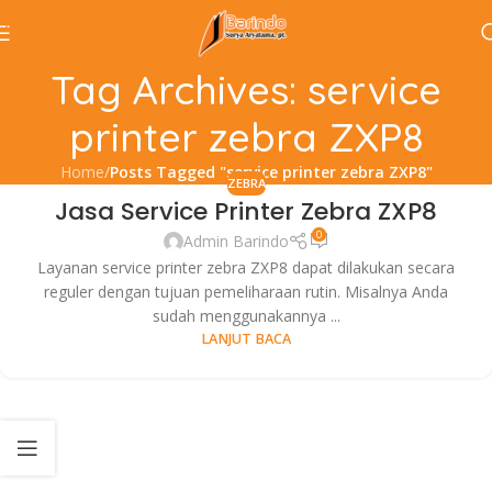
Skip to navigation
Skip to main content
Tag Archives: service
printer zebra ZXP8
Home
/
Posts Tagged "service printer zebra ZXP8"
ZEBRA
Jasa Service Printer Zebra ZXP8
27
0
AGU
Admin Barindo
Layanan service printer zebra ZXP8 dapat dilakukan secara
reguler dengan tujuan pemeliharaan rutin. Misalnya Anda
sudah menggunakannya ...
LANJUT BACA